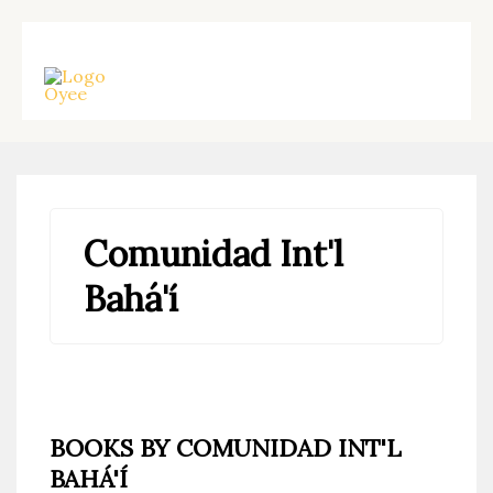
Skip
to
content
Comunidad Int'l
Bahá'í
BOOKS BY COMUNIDAD INT'L
BAHÁ'Í