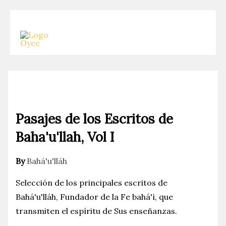
Skip
to
content
Pasajes de los Escritos de
Baha'u'llah, Vol I
By
Bahá'u'lláh
Selección de los principales escritos de
Bahá'u'lláh, Fundador de la Fe bahá'í, que
transmiten el espíritu de Sus enseñanzas.